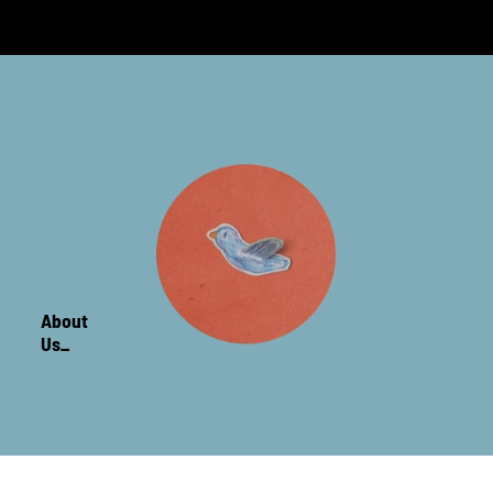
About
Us_