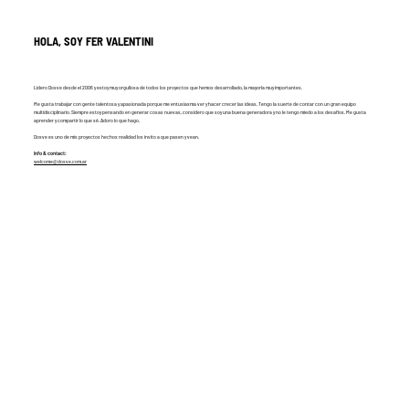
HOLA, SOY FER VALENTINI
Lidero Dosve desde el 2006 y estoy muy orgullosa de todos los proyectos que hemos desarrollado, la mayoría muy importantes.
Me gusta trabajar con gente talentosa y apasionada porque me entusiasma ver y hacer crecer las ideas. Tengo la suerte de contar con un gran equipo
multidisciplinario. Siempre estoy pensando en generar cosas nuevas, considero que soy una buena generadora y no le tengo miedo a los desafíos. Me gusta
aprender y compartir lo que sé. Adoro lo que hago.
Dosve es uno de mis proyectos hechos realidad los invito a que pasen y vean.
Info & contact:
welcome@dosve.com.ar